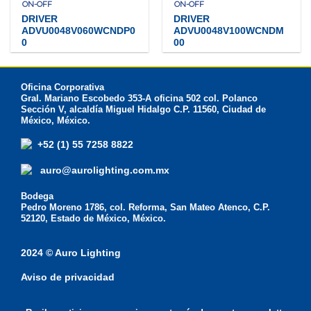
ON-OFF
ON-OFF
DRIVER
DRIVER
ADVU0048V060WCNDP0
ADVU0048V100WCNDM
0
00
Oficina Corporativa
Gral. Mariano Escobedo 353-A oficina 502 col. Polanco
Sección V, alcaldía Miguel Hidalgo C.P. 11560, Ciudad de
México, México.
+52 (1) 55 7258 8822
auro@aurolighting.com.mx
Bodega
Pedro Moreno 1786, col. Reforma, San Mateo Atenco, C.P.
52120, Estado de México, México.
2024 © Auro Lighting
Aviso de privacidad