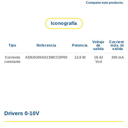
Comparte este producto.
Iconografía
Voltaje
Corriente
Tipo
Referencia
Potencia
de
máx. de
salida
salida
Corriente
ADIU0300A013WCCDP00
12.6 W
18-42
300 mA
constante
Vcd
Drivers
0-10V