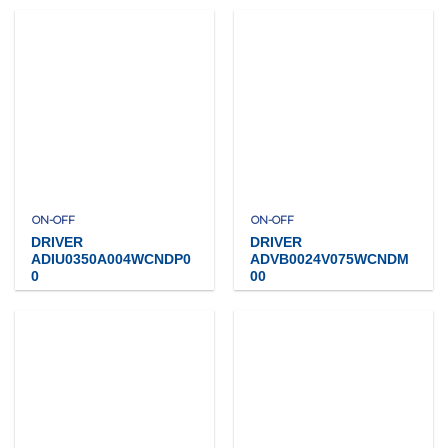
ON-OFF
ON-OFF
DRIVER
DRIVER
ADIU0350A004WCNDP0
ADVB0024V075WCNDM
0
00