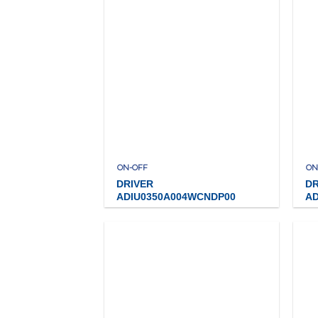
ON-OFF
ON
DRIVER
DR
ADIU0350A004WCNDP00
A