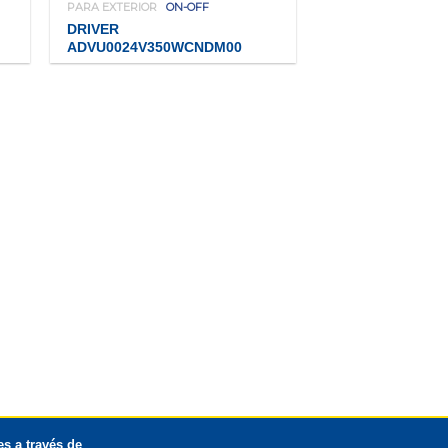
PARA EXTERIOR
ON-OFF
DRIVER
ADVU0024V350WCNDM00
s a través de