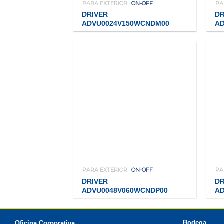
PARA EXTERIOR
ON-OFF
PA
DRIVER
DR
ADVU0024V150WCNDM00
A
PARA EXTERIOR
ON-OFF
PA
DRIVER
DR
ADVU0048V060WCNDP00
A
Bodega
Oficina Corporativa