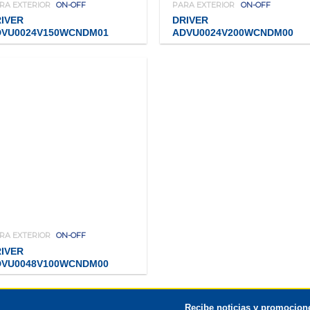
RA EXTERIOR
ON-OFF
PARA EXTERIOR
ON-OFF
IVER
DRIVER
DVU0024V150WCNDM01
ADVU0024V200WCNDM00
RA EXTERIOR
ON-OFF
IVER
DVU0048V100WCNDM00
Recibe noticias y promocione