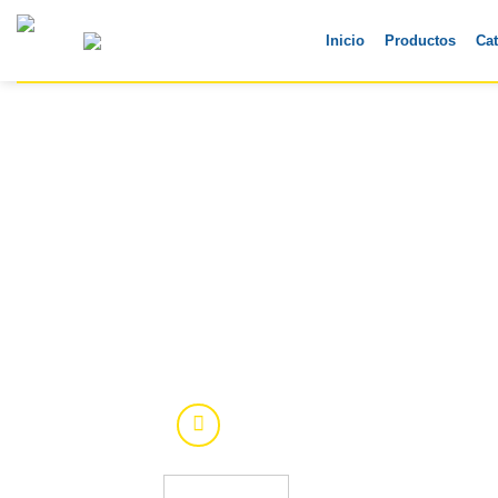
Skip
to
Inicio
Productos
Ca
content