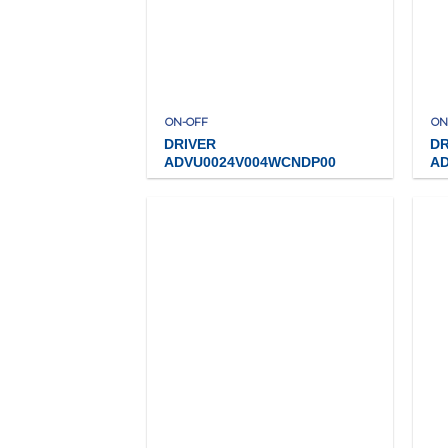
ON-OFF
ON
DRIVER
DR
ADVU0024V004WCNDP00
A