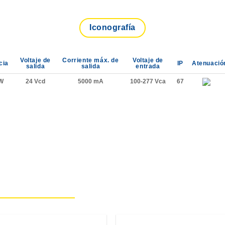
Iconografía
Voltaje de
Corriente máx. de
Voltaje de
cia
IP
Atenuació
salida
salida
entrada
W
24 Vcd
5000 mA
100-277 Vca
67