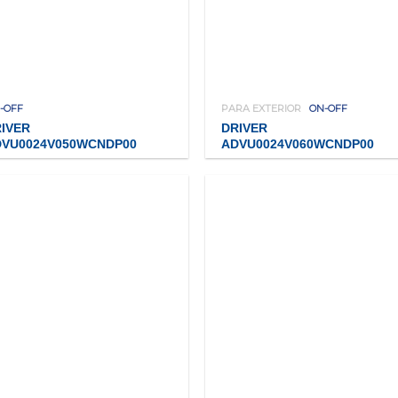
-OFF
PARA EXTERIOR
ON-OFF
IVER
DRIVER
DVU0024V050WCNDP00
ADVU0024V060WCNDP00