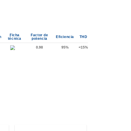
Ficha
Factor de
n
Eficiencia
THD
técnica
potencia
0.98
95%
<15%