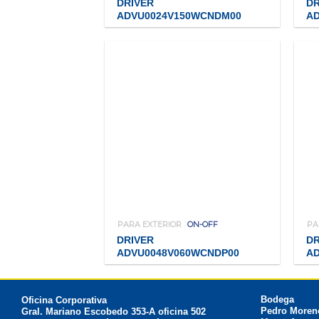
DRIVER
DR
ADVU0024V150WCNDM00
A
PARA EXTERIOR
ON-OFF
PA
DRIVER
DR
ADVU0048V060WCNDP00
A
Bodega
Oficina Corporativa
Pedro Moreno
Gral. Mariano Escobedo 353-A oficina 502