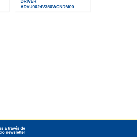
DRIVER
ADVU0024V350WCNDM00
s a través de
ro newsletter