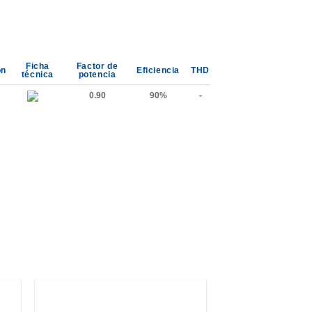
Ficha
Factor de
ón
Eficiencia
THD
técnica
potencia
0.90
90%
-