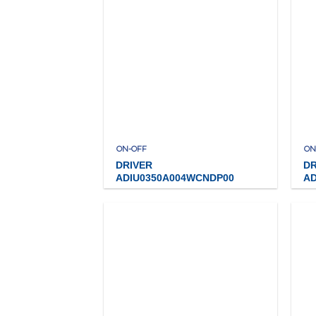
ON-OFF
ON
DRIVER
DR
ADIU0350A004WCNDP00
A