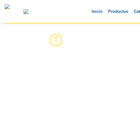
Skip
to
Inicio
Productos
Ca
content