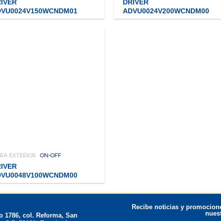
IVER
DRIVER
DVU0024V150WCNDM01
ADVU0024V200WCNDM00
RA EXTERIOR
ON-OFF
IVER
DVU0048V100WCNDM00
Recibe noticias y promocione
nuest
 1786, col. Reforma, San