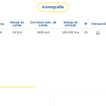
Iconografía
Voltaje de
Corriente máx. de
Voltaje de
cia
IP
Atenuaci
salida
salida
entrada
 W
24 Vcd
6250 mA
100-240 Vca
20