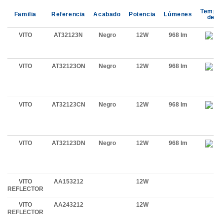
Tempe
Familia
Referencia
Acabado
Potencia
Lúmenes
de C
VITO
AT32123N
Negro
12W
968 lm
VITO
AT32123ON
Negro
12W
968 lm
VITO
AT32123CN
Negro
12W
968 lm
VITO
AT32123DN
Negro
12W
968 lm
VITO
AA153212
12W
REFLECTOR
VITO
AA243212
12W
REFLECTOR