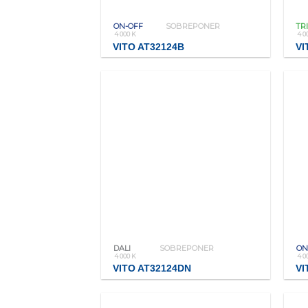
ON-OFF
SOBREPONER
TR
4 000 K
4 0
VITO AT32124B
VI
DALI
SOBREPONER
ON
4 000 K
4 0
VITO AT32124DN
VI