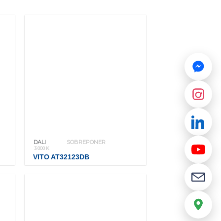
DALI
SOBREPONER
3 000 K
VITO AT32123DB