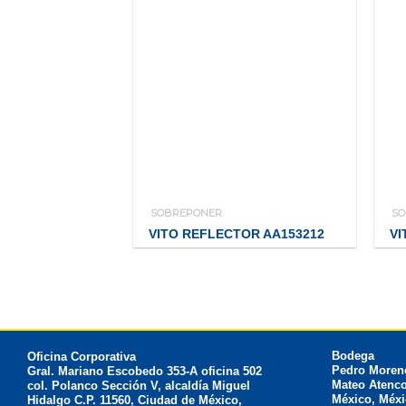
SOBREPONER
S
VITO REFLECTOR AA153212
VI
Bodega
Oficina Corporativa
Pedro Moreno
Gral. Mariano Escobedo 353-A oficina 502
Mateo Atenco
col. Polanco Sección V, alcaldía Miguel
México, Méxi
Hidalgo C.P. 11560, Ciudad de México,