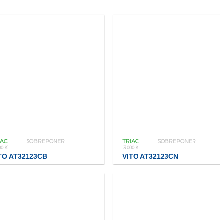
IAC
SOBREPONER
TRIAC
SOBREPONER
00 K
3 000 K
TO AT32123CB
VITO AT32123CN