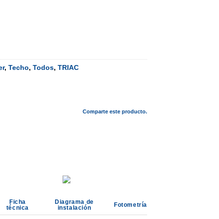
er
,
Techo
,
Todos
,
TRIAC
Comparte este producto.
Ficha
Diagrama de
Fotometría
técnica
instalación