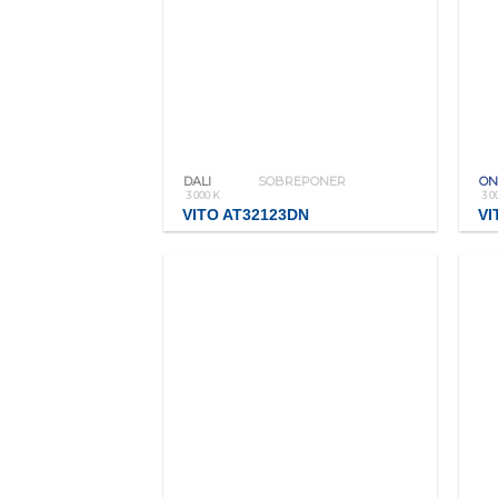
DALI
SOBREPONER
ON
3 000 K
3 0
VITO AT32123DN
VI