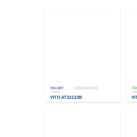
ON-OFF
SOBREPONER
TR
3 000 K
3 0
VITO AT32123B
VI