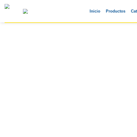
Skip
to
Inicio
Productos
Ca
content