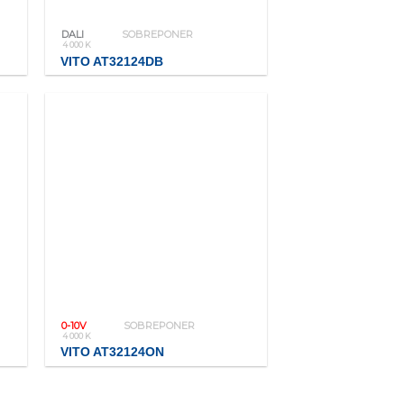
DALI
SOBREPONER
4 000 K
VITO AT32124DB
0-10V
SOBREPONER
4 000 K
VITO AT32124ON