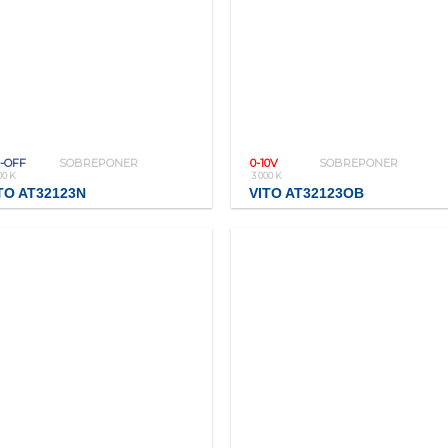
-OFF
SOBREPONER
0-10V
SOBREPONER
00 K
3 000 K
TO AT32123N
VITO AT32123OB