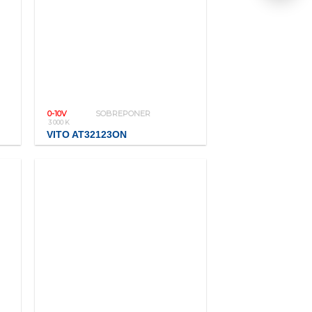
0-10V
SOBREPONER
3 000 K
VITO AT32123ON