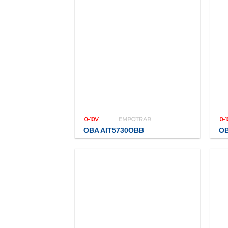
0-10V
EMPOTRAR
0-
OBA AIT5730OBB
OB