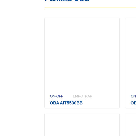
ON-OFF
EMPOTRAR
ON
OBA AIT5530BB
OB