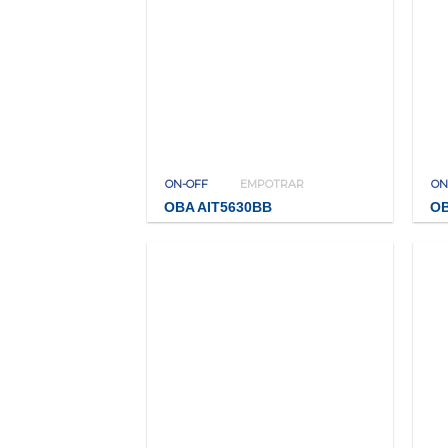
ON-OFF
EMPOTRAR
ON
OBA AIT5630BB
OB