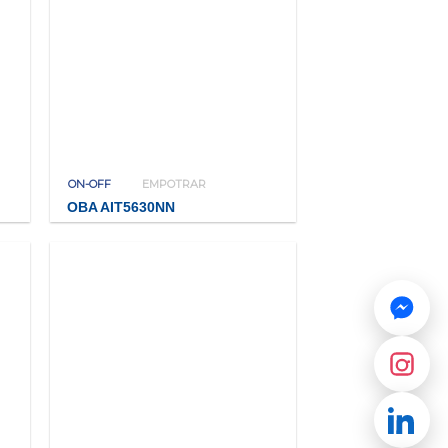
ON-OFF
EMPOTRAR
OBA AIT5630NN