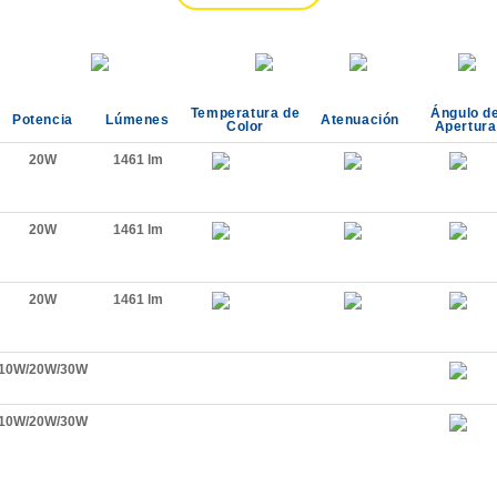
Temperatura de
Ángulo d
Potencia
Lúmenes
Atenuación
Color
Apertura
20W
1461 lm
20W
1461 lm
20W
1461 lm
10W/20W/30W
10W/20W/30W