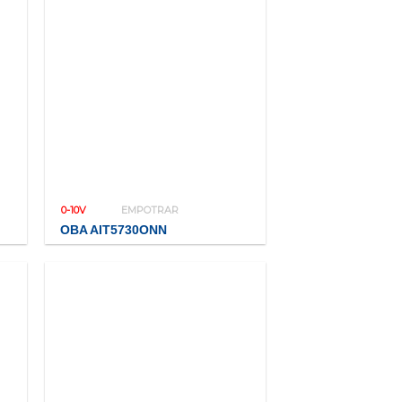
0-10V
EMPOTRAR
OBA AIT5730ONN