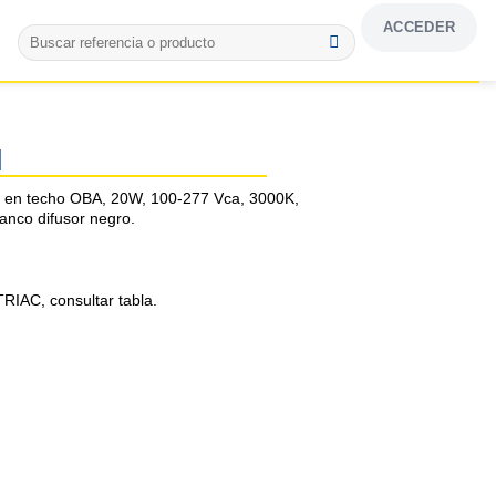
ACCEDER
Buscar
por:
N
r en techo OBA, 20W, 100-277 Vca, 3000K,
anco difusor negro.
RIAC, consultar tabla.