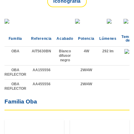
Iconografía
Tempe
Familia
Referencia
Acabado
Potencia
Lúmenes
de C
OBA
AIT5630BN
Blanco
4W
292 lm
difusor
negro
OBA
AA155556
2W/4W
REFLECTOR
OBA
AA455556
2W/4W
REFLECTOR
Familia Oba