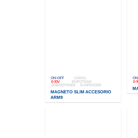
ON-OFF
CARRIL
ON
0-10V
EMPOTRAR
0-
SOBREPONER
SUSPENDER
MA
MAGNETO SLIM ACCESORIO
ARM9