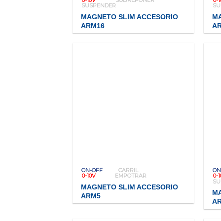
SUSPENDER
SU
MAGNETO SLIM ACCESORIO
M
ARM16
A
ON-OFF
CARRIL
ON
0-10V
EMPOTRAR
0-
SU
MAGNETO SLIM ACCESORIO
M
ARM5
A