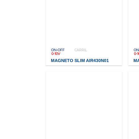
ON-OFF
CARRIL
ON
0-10V
0-
MAGNETO SLIM AIR430N01
MA