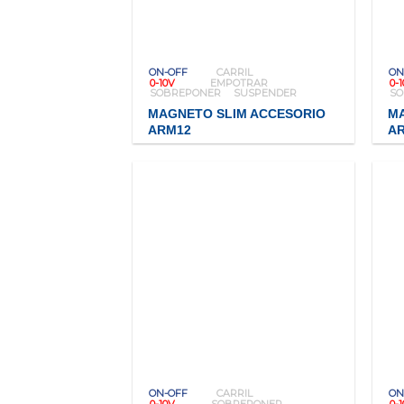
ON-OFF
CARRIL
ON
0-10V
EMPOTRAR
0-
SOBREPONER
SUSPENDER
S
MAGNETO SLIM ACCESORIO
M
ARM12
A
ON-OFF
CARRIL
ON
0-10V
SOBREPONER
0-