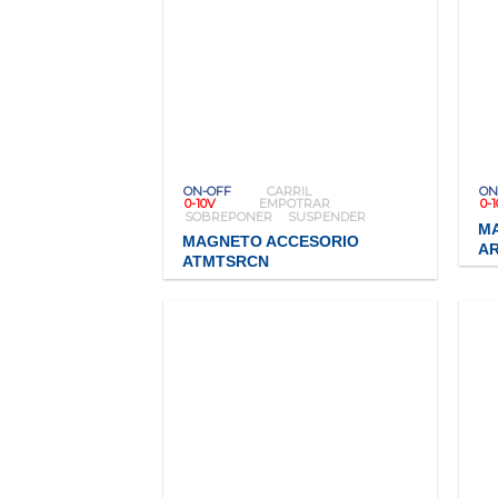
ON-OFF
CARRIL
ON
0-10V
EMPOTRAR
0-
SOBREPONER
SUSPENDER
M
MAGNETO ACCESORIO
A
ATMTSRCN