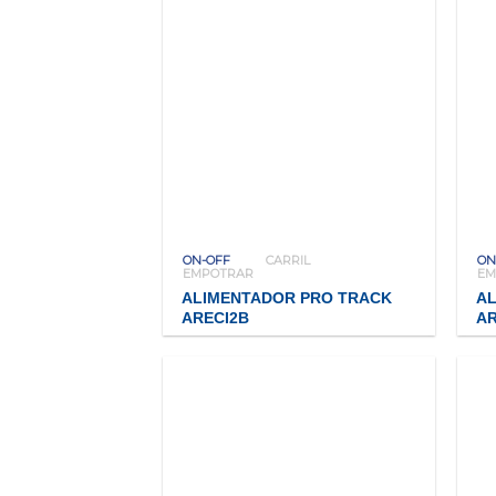
ON-OFF
CARRIL
ON
EMPOTRAR
EM
ALIMENTADOR PRO TRACK
A
ARECI2B
AR