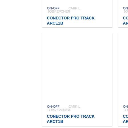
ON-OFF
CARRIL
ON
SOBREPONER
S
CONECTOR PRO TRACK
C
ARCE1B
A
ON-OFF
CARRIL
ON
SOBREPONER
S
CONECTOR PRO TRACK
C
ARCT1B
A