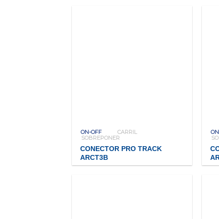
ON-OFF
CARRIL
ON
SOBREPONER
S
CONECTOR PRO TRACK
C
ARCT3B
A