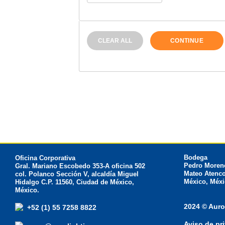
CLEAR ALL
CONTINUE
Bodega
Oficina Corporativa
Pedro Moreno
Gral. Mariano Escobedo 353-A oficina 502
Mateo Atenco
col. Polanco Sección V, alcaldía Miguel
México, Méxi
Hidalgo C.P. 11560, Ciudad de México,
México.
2024 © Auro
+52 (1) 55 7258 8822
Aviso de pr