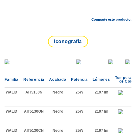
Comparte este producto.
Iconografía
Temperatu
Familia
Referencia
Acabado
Potencia
Lúmenes
de Color
WALID
AIT5130N
Negro
25W
2197 lm
WALID
AIT5130ON
Negro
25W
2197 lm
WALID
AIT5130CN
Negro
25W
2197 lm