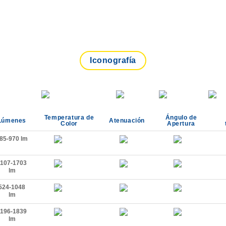
Iconografía
Temperatura de
Ángulo de
Lúmenes
Atenuación
Color
Apertura
85-970 lm
1107-1703
lm
524-1048
lm
1196-1839
lm