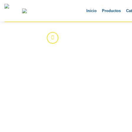
Skip
to
Inicio
Productos
Ca
content