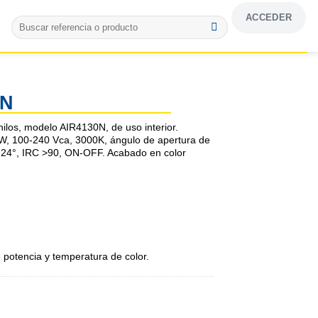
ACCEDER
Buscar
por:
0N
 hilos, modelo AIR4130N, de uso interior.
W, 100-240 Vca, 3000K, ángulo de apertura de
y 24°, IRC >90, ON-OFF. Acabado en color
 potencia y temperatura de color.