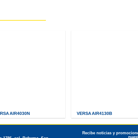
RSA AIR4030N
VERSA AIR4130B
Recibe noticias y promocione
nuest