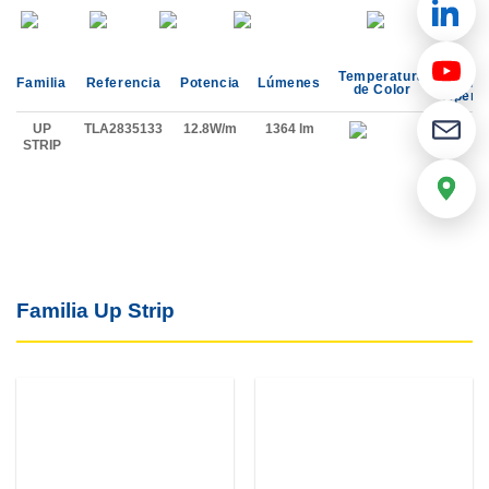
Ángu
Temperatura
Familia
Referencia
Potencia
Lúmenes
de
de Color
Apertu
UP
TLA2835133
12.8W/m
1364 lm
STRIP
Familia Up Strip