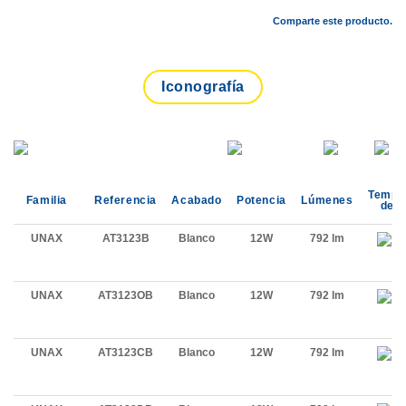
Comparte este producto.
Iconografía
Tempe
Familia
Referencia
Acabado
Potencia
Lúmenes
de C
UNAX
AT3123B
Blanco
12W
792 lm
UNAX
AT3123OB
Blanco
12W
792 lm
UNAX
AT3123CB
Blanco
12W
792 lm