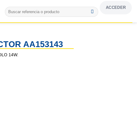
ACCEDER
Buscar
por:
CTOR AA153143
VOLO 14W.