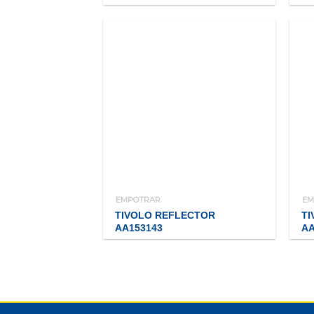
EMPOTRAR
EM
TIVOLO REFLECTOR
T
AA153143
AA