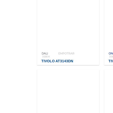
DALI
EMPOTRAR
ON
3 000 K
3 0
TIVOLO AT3143DN
TI