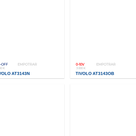
-OFF
EMPOTRAR
0-10V
EMPOTRAR
00 K
3 000 K
VOLO AT3143N
TIVOLO AT3143OB