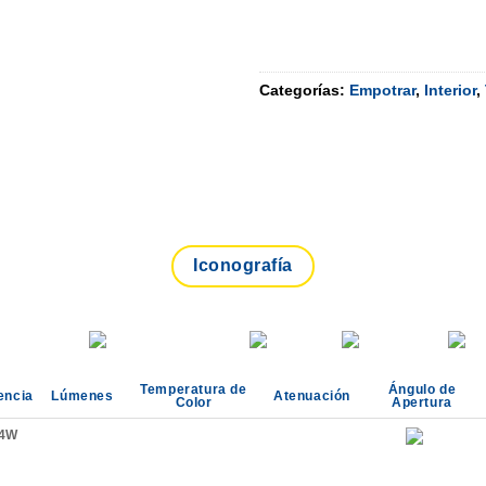
Categorías:
Empotrar
,
Interior
,
Iconografía
Temperatura de
Ángulo de
encia
Lúmenes
Atenuación
Color
Apertura
4W