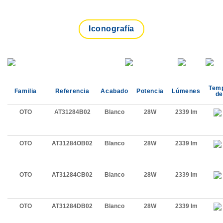
Iconografía
Tem
Familia
Referencia
Acabado
Potencia
Lúmenes
de
OTO
AT31284B02
Blanco
28W
2339 lm
OTO
AT31284OB02
Blanco
28W
2339 lm
OTO
AT31284CB02
Blanco
28W
2339 lm
OTO
AT31284DB02
Blanco
28W
2339 lm