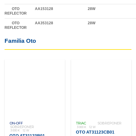
OTO
AA153128
28W
REFLECTOR
OTO
AA353128
28W
REFLECTOR
Familia Oto
ON-OFF
TRIAC
SOBREPONER
SOBREPONER
3 000 K
12 W
3 000 K
12 W
OTO AT31123CB01
OTO AT31123B01