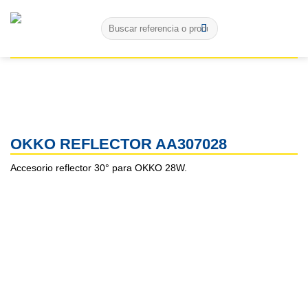
Skip
Buscar
to
por:
content
OKKO REFLECTOR AA307028
Accesorio reflector 30° para OKKO 28W.