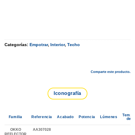
Categorías:
Empotrar
,
Interior
,
Techo
Comparte este producto.
Iconografía
Tempe
Familia
Referencia
Acabado
Potencia
Lúmenes
de C
OKKO
AA307028
REFLECTOR