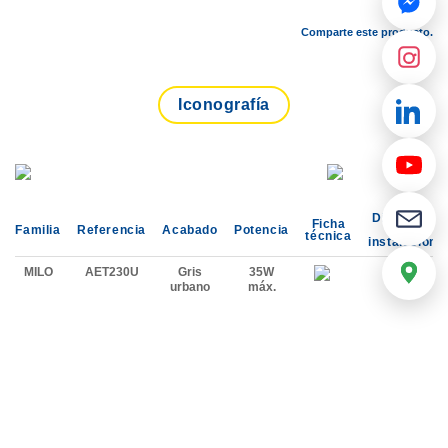
Comparte este producto.
Iconografía
Diagrama
Ficha
Familia
Referencia
Acabado
Potencia
de
técnica
instalación
MILO
AET230U
Gris
35W
urbano
máx.