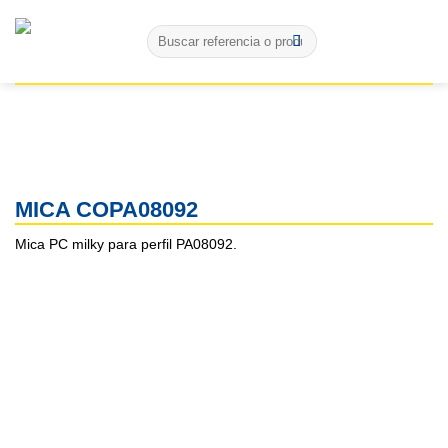
Skip
Buscar
to
por:
content
MICA COPA08092
Mica PC milky para perfil PA08092.