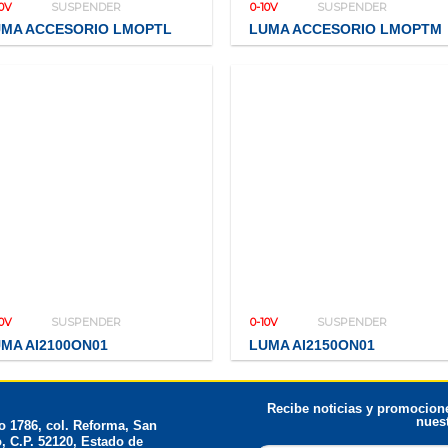
10V
SUSPENDER
0-10V
SUSPENDER
UMA ACCESORIO LMOPTL
LUMA ACCESORIO LMOPTM
10V
SUSPENDER
0-10V
SUSPENDER
MA AI2100ON01
LUMA AI2150ON01
Recibe noticias y promocione
nuest
 1786, col. Reforma, San
, C.P. 52120, Estado de