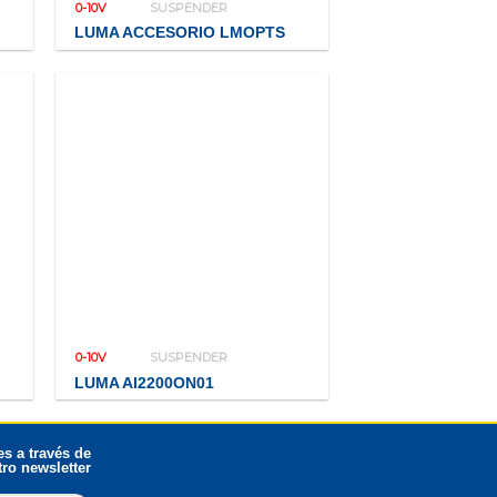
0-10V
SUSPENDER
LUMA ACCESORIO LMOPTS
0-10V
SUSPENDER
LUMA AI2200ON01
s a través de
ro newsletter