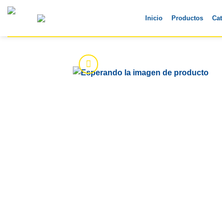
Skip
to
Inicio
Productos
Ca
content