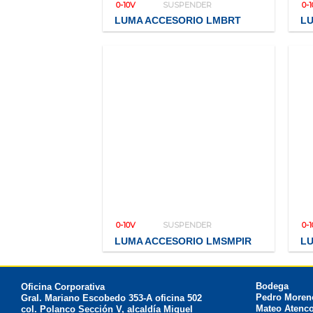
0-10V
SUSPENDER
0-
LUMA ACCESORIO LMBRT
L
0-10V
SUSPENDER
0-
LUMA ACCESORIO LMSMPIR
LU
Bodega
Oficina Corporativa
Pedro Moreno
Gral. Mariano Escobedo 353-A oficina 502
Mateo Atenco
col. Polanco Sección V, alcaldía Miguel