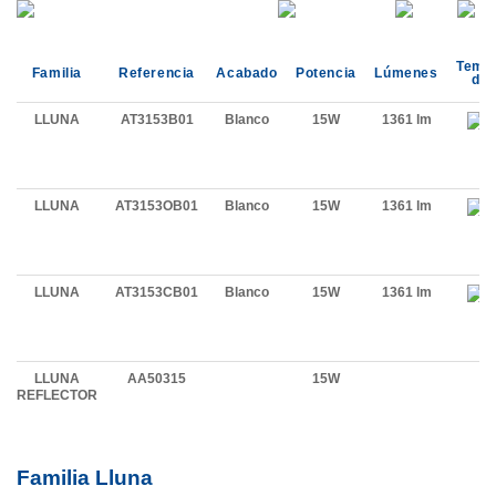
Temp
Familia
Referencia
Acabado
Potencia
Lúmenes
de 
LLUNA
AT3153B01
Blanco
15W
1361 lm
LLUNA
AT3153OB01
Blanco
15W
1361 lm
LLUNA
AT3153CB01
Blanco
15W
1361 lm
LLUNA
AA50315
15W
REFLECTOR
Familia Lluna