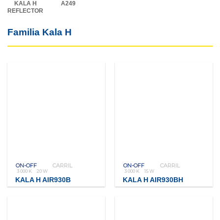
KALA H
A249
REFLECTOR
Familia Kala H
ON-OFF
CARRIL
ON-OFF
CARRIL
3 000 K
20 W
3 000 K
15 W
KALA H AIR930B
KALA H AIR930BH