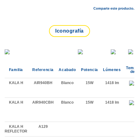
Comparte este producto.
Iconografía
Tempe
Familia
Referencia
Acabado
Potencia
Lúmenes
de C
KALA H
AIR940BH
Blanco
15W
1418 lm
KALA H
AIR940CBH
Blanco
15W
1418 lm
KALA H
A129
REFLECTOR