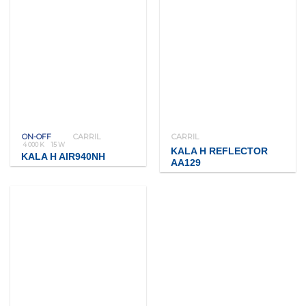
ON-OFF
CARRIL
CARRIL
4 000 K
15 W
KALA H REFLECTOR
KALA H AIR940NH
AA129