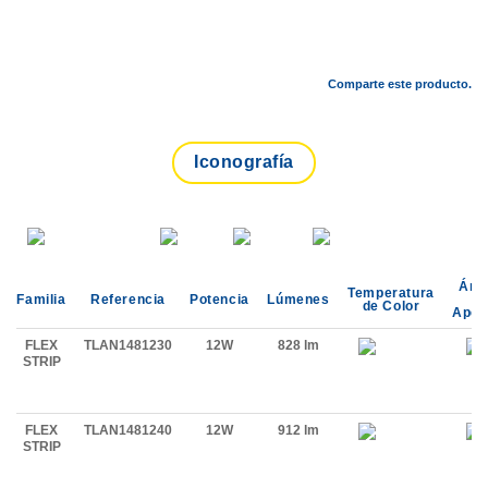
Comparte este producto.
Iconografía
Áng
Temperatura
Familia
Referencia
Potencia
Lúmenes
d
de Color
Aper
FLEX
TLAN1481230
12W
828 lm
STRIP
FLEX
TLAN1481240
12W
912 lm
STRIP