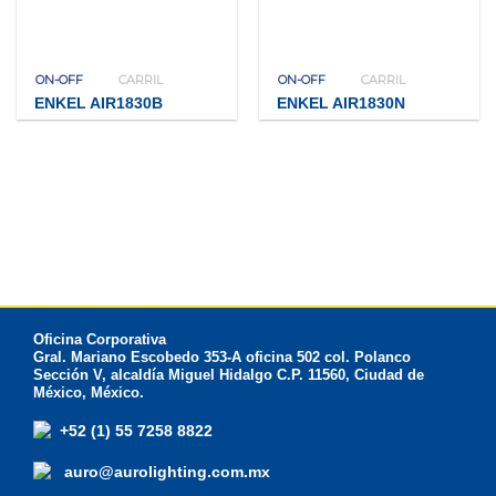
ON-OFF
CARRIL
ON-OFF
CARRIL
ENKEL AIR1830B
ENKEL AIR1830N
Oficina Corporativa
Gral. Mariano Escobedo 353-A oficina 502 col. Polanco
Sección V, alcaldía Miguel Hidalgo C.P. 11560, Ciudad de
México, México.
+52 (1) 55 7258 8822
auro@aurolighting.com.mx