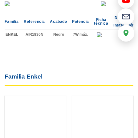
Diagrama
Ficha
Familia
Referencia
Acabado
Potencia
de
técnica
instalación
ENKEL
AIR1830N
Negro
7W máx.
Familia Enkel