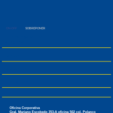
ON-OFF
SOBREPONER
ELYON AI86065G01
Categoría
Fijación
Instalación
Atenuación
Oficina Corporativa
Gral. Mariano Escobedo 353-A oficina 502 col. Polanco