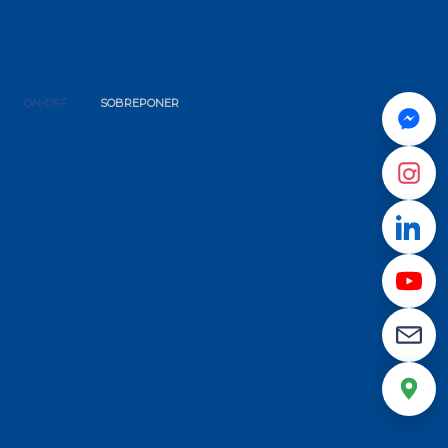
ON-OFF
SOBREPONER
ELYON AI74065G01