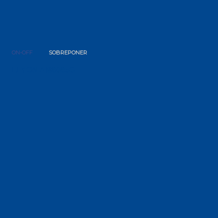
ON-OFF
SOBREPONER
ELYON AI86065G