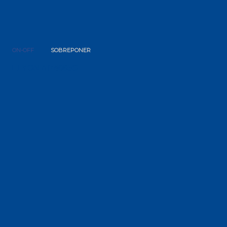
ON-OFF
SOBREPONER
ELYON AI74065G