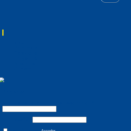
Inicio
Productos
Catálogos
Proyectos
Nosotros
Contacto
Acceder
Nombre de usuario o correo electrónico
*
Contraseña
*
Recuérdame
Acceder