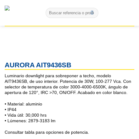
Skip
Buscar
to
por:
content
AURORA AIT9436SB
Luminario downlight para sobreponer a techo, modelo
AIT9436SB, de uso interior. Potencia de 30W, 100-277 Vca. Con
selector de temperatura de color 3000-4000-6500K, ángulo de
apertura de 120°, IRC >70, ON/OFF. Acabado en color blanco.
• Material: aluminio
• IP44
• Vida útil: 30,000 hrs
• Lúmenes: 2879-3183 lm
Consultar tabla para opciones de potencia.