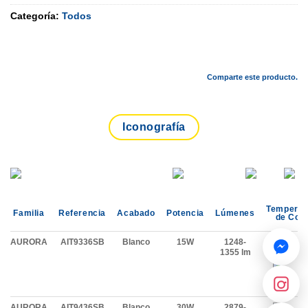
Categoría:
Todos
Comparte este producto.
Iconografía
Temperat
Familia
Referencia
Acabado
Potencia
Lúmenes
de Colo
AURORA
AIT9336SB
Blanco
15W
1248-
1355 lm
AURORA
AIT9436SB
Blanco
30W
2879-