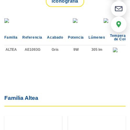
Iconografía
Temperatu
Familia
Referencia
Acabado
Potencia
Lúmenes
de Color
ALTEA
AE1093G
Gris
9W
305 lm
Familia Altea