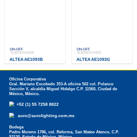
ON-OFF
ON-OFF
SOBREPONER
SOBREPONER
ALTEA AE1093B
ALTEA AE1093G
Oficina Corporativa
Gral. Mariano Escobedo 353-A oficina 502 col. Polanco
Sección V, alcaldía Miguel Hidalgo C.P. 11560, Ciudad de
México, México.
+52 (1) 55 7258 8822
auro@aurolighting.com.mx
Bodega
Pedro Moreno 1786, col. Reforma, San Mateo Atenco, C.P.
52120, Estado de México, México.