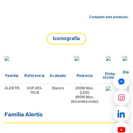
Comparte este producto.
Iconografía
Diag
Ficha
Familia
Referencia
Acabado
Potencia
d
técnica
instal
ALERTIS
ASP-001-
Blanco
200W Max.
TIS-B
(LED)
800W Max.
(Incandescente)
Familia Alertis